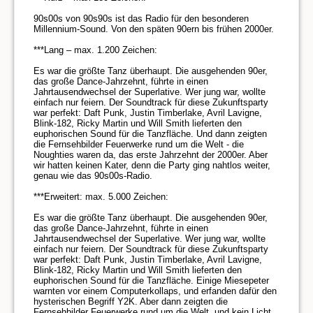
90s00s von 90s90s ist das Radio für den besonderen 
Millennium-Sound. Von den späten 90ern bis frühen 2000er.

***Lang – max. 1.200 Zeichen:

Es war die größte Tanz überhaupt. Die ausgehenden 90er, 
das große Dance-Jahrzehnt, führte in einen 
Jahrtausendwechsel der Superlative. Wer jung war, wollte 
einfach nur feiern. Der Soundtrack für diese Zukunftsparty 
war perfekt: Daft Punk, Justin Timberlake, Avril Lavigne, 
Blink-182, Ricky Martin und Will Smith lieferten den 
euphorischen Sound für die Tanzfläche. Und dann zeigten 
die Fernsehbilder Feuerwerke rund um die Welt - die 
Noughties waren da, das erste Jahrzehnt der 2000er. Aber 
wir hatten keinen Kater, denn die Party ging nahtlos weiter, 
genau wie das 90s00s-Radio. 

***Erweitert: max. 5.000 Zeichen:

Es war die größte Tanz überhaupt. Die ausgehenden 90er, 
das große Dance-Jahrzehnt, führte in einen 
Jahrtausendwechsel der Superlative. Wer jung war, wollte 
einfach nur feiern. Der Soundtrack für diese Zukunftsparty 
war perfekt: Daft Punk, Justin Timberlake, Avril Lavigne, 
Blink-182, Ricky Martin und Will Smith lieferten den 
euphorischen Sound für die Tanzfläche. Einige Miesepeter 
warnten vor einem Computerkollaps, und erfanden dafür den 
hysterischen Begriff Y2K. Aber dann zeigten die 
Fernsehbilder Feuerwerke rund um die Welt, und kein Licht 