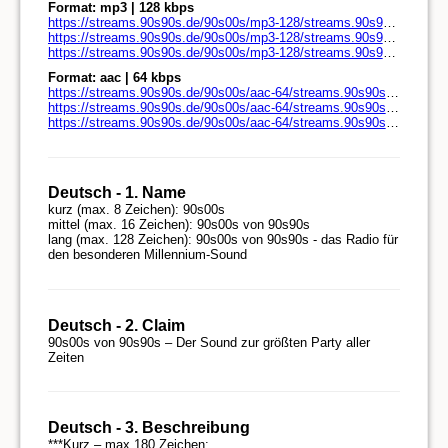
Format: mp3 | 128 kbps
https://streams.90s90s.de/90s00s/mp3-128/streams.90s90s.de/
https://streams.90s90s.de/90s00s/mp3-128/streams.90s90s.de/play.pls
https://streams.90s90s.de/90s00s/mp3-128/streams.90s90s.de/play.m3u
Format: aac | 64 kbps
https://streams.90s90s.de/90s00s/aac-64/streams.90s90s.de/
https://streams.90s90s.de/90s00s/aac-64/streams.90s90s.de/play.pls
https://streams.90s90s.de/90s00s/aac-64/streams.90s90s.de/play.m3u
Deutsch - 1. Name
kurz (max. 8 Zeichen): 90s00s

mittel (max. 16 Zeichen): 90s00s von 90s90s

lang (max. 128 Zeichen): 90s00s von 90s90s - das Radio für 
Deutsch - 2. Claim
90s00s von 90s90s – Der Sound zur größten Party aller 
Zeiten 
Deutsch - 3. Beschreibung
***Kurz – max 180 Zeichen:
