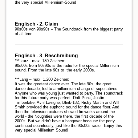
the very special Millennium-Sound
Englisch - 2. Claim
90s00s von 90s90s – The Soundtrack from the biggest party 
of all time
Englisch - 3. Beschreibung
*** kurz - max. 180 Zeichen:

90s00s from 90s90s is the radio for the special Millennium 
sound. From the late 90s to  the early 2000s.

***Lang – max. 1.200 Zeichen:

It was the greatest dance ever. The late 90s, the great 
dance decade, led to a millennium change of superlatives. 
Anyone who was young just wanted to party. The soundtrack 
for this future party was perfect: Daft Punk, Justin 
Timberlake, Avril Lavigne, Blink-182, Ricky Martin and Will 
Smith provided the euphoric sound for the dance floor. And 
then the television pictures showed fireworks around the 
world - the Noughties were there, the first decade of the 
2000s. But we didn't have a hangover because the party 
continued seamlessly, just like the 90s00s radio - Enjoy this 
very special Millenium Sound!