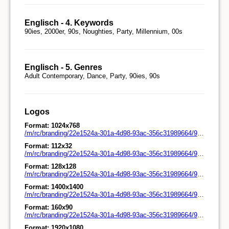
Englisch - 4. Keywords
90ies, 2000er, 90s, Noughties, Party, Millennium, 00s
Englisch - 5. Genres
Adult Contemporary, Dance, Party, 90ies, 90s
Logos
Format: 1024x768
/m/rc/branding/22e1524a-301a-4d98-93ac-356c31989664/90s90s_90s00s_1024x768.png
Format: 112x32
/m/rc/branding/22e1524a-301a-4d98-93ac-356c31989664/90s90s_90s00s_112x32.png
Format: 128x128
/m/rc/branding/22e1524a-301a-4d98-93ac-356c31989664/90s90s_90s00s_128x128.png
Format: 1400x1400
/m/rc/branding/22e1524a-301a-4d98-93ac-356c31989664/90s90s_90s00s_1400x1400.png
Format: 160x90
/m/rc/branding/22e1524a-301a-4d98-93ac-356c31989664/90s90s_90s00s_160x90.png
Format: 1920x1080